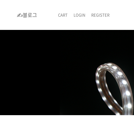
✍블로그
CART
LOGIN
REGISTER