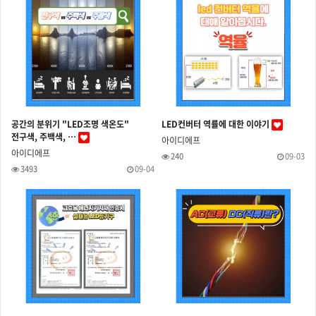
공간의 분위기 "LED조명 색온도"
LED컨버터 역률에 대한 이야기
전구색, 주백색, …
아이디에프
아이디에프
240
09-03
3493
09-04