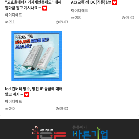
"고효율에너지기자재인증제도" 대해
AC(교류)와 DC(직류)란❓
얼마큼 알고 계시나요…
아이디에프
아이디에프
283
09-03
211
09-03
led 컨버터 방수, 방진 IP 등급에 대해
알고 계시…
아이디에프
240
09-03