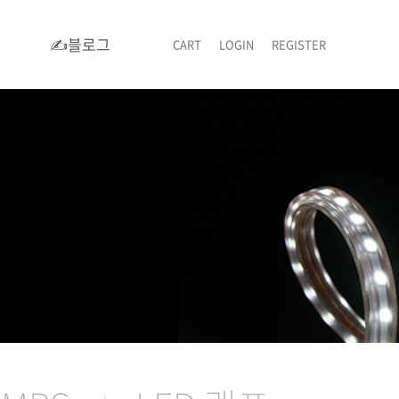
✍블로그
CART
LOGIN
REGISTER