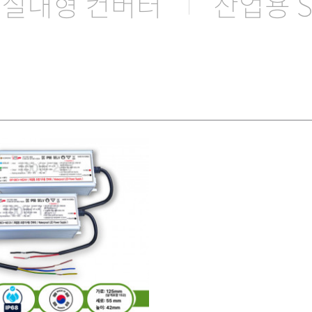
실내형 컨버터
산업용 S