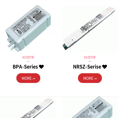
KS정전류
KS정전류
BPA-Series
NRSZ-Serise
MORE
MORE