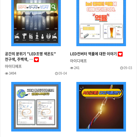
공간의 분위기 "LED조명 색온도"
LED컨버터 역률에 대한 이야기
전구색, 주백색, …
아이디에프
아이디에프
241
09-03
3494
09-04