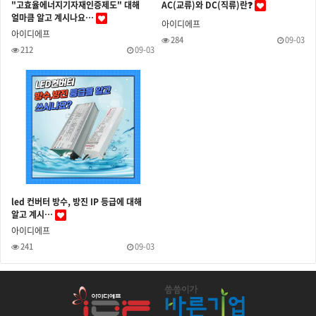
"고효율에너지기자재인증제도" 대해
AC(교류)와 DC(직류)란❓
얼마큼 알고 계시나요…
아이디에프
아이디에프
284
09-03
212
09-03
led 컨버터 방수, 방진 IP 등급에 대해
알고 계시…
아이디에프
241
09-03