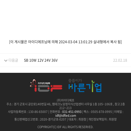
[이 게시물은 아이디에프님에 의해 2024-03-04 13:01:29 실내형에서 복사 됨]
다음글
SB 10W 12V 24V 36V
22.02.18
(주)아이디에프
주소 :
경기 군포시 공단로140번길 46, 엠테크노당정지식산업센터 사무실 1층 105~106호 , 창고 2층
212~213
사업자등록번호 : 130-86-65007 | 전화번호 :
031-451-0993
| 팩스 : 0505-878-0995 | 이메일 :
idf@idfled.com
통신판매업신고번호 : 2020-경기군포-0207 | 대표자 : 최원창 | 개인정보책임자 : 최원창
COPYRIGHT(C) IDF ALL RIGHTS RESERVED.